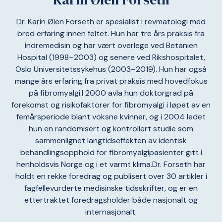
Dr. Karin Øien Forseth er spesialist i revmatologi med
bred erfaring innen feltet. Hun har tre års praksis fra
indremedisin og har vært overlege ved Betanien
Hospital (1998–2003) og senere ved Rikshospitalet,
Oslo Universitetssykehus (2003–2019). Hun har også
mange års erfaring fra privat praksis med hovedfokus
på fibromyalgi.I 2000 avla hun doktorgrad på
forekomst og risikofaktorer for fibromyalgi i løpet av en
femårsperiode blant voksne kvinner, og i 2004 ledet
hun en randomisert og kontrollert studie som
sammenlignet langtidseffekten av identisk
behandlingsopphold for fibromyalgipasienter gitt i
henholdsvis Norge og i et varmt klima.Dr. Forseth har
holdt en rekke foredrag og publisert over 30 artikler i
fagfellevurderte medisinske tidsskrifter, og er en
ettertraktet foredragsholder både nasjonalt og
internasjonalt.