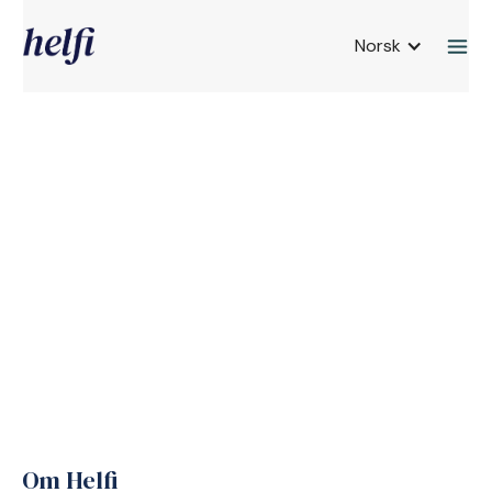
Norsk
Press
Fakta
Historie
Merkevare
Nøkkelpersoner
Ambassadører
Om Helfi